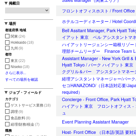
掲載日
フロントオフィスホスト / Front Office 
ホテルコーディネーター / Hotel Coordin
場所
Bell Assitant Manager, Park Hyatt T
都道府県 地域
イアット 東京 ベル アシスタントマ
関東
(24)
Hokkaido
(18)
ハイアットリージェンシー箱根リゾー
九州
(9)
理部チームリーダー Finance Team Le
都市
Assistant Manager - New York Grill & 
東京
(22)
Hyatt Tokyo / パーク ハイアット 
Niseko
(18)
クグリル＆バー アシスタントマネー
さらに表示...
経理アシスタントマネージャー/パー
すべての場所を確認
セコHANAZONO/（日本語対応要/Japanes
required）
ジョブ・フィールド
Concierge - Front Office, Park Hyatt
カテゴリ
ハイアット 東京 フロントオフィス -
ゲストサービス業務
(18)
ュ
調理
(9)
食品飲料
(8)
Event Planning Assistant Manager
経理/財務/税金
(7)
職務
Host- Front Office （日本語/英語 要