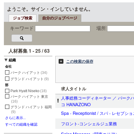
ようこそ。サイン・インしていません。
ジョブ検索
自分のジョブページ
キーワード
場所
人材募集 1 - 25 / 63
組織
この検索の保存
会社
パーク ハイアット
(34)
グランド ハイアット
(9)
部
求人タイトル
Park Hyatt Niseko
(18)
パーク ハイアット 東京
人事総務コーディネーター ／ パーク
(16)
コ HANAZONO
グランド ハイアット 福岡
(9)
Spa - Receptionist / スパ - レセプ
さらに表示...
フロント-コンシェルジュ業務
すべての組織を確認
Sales Manager（関東エリア）