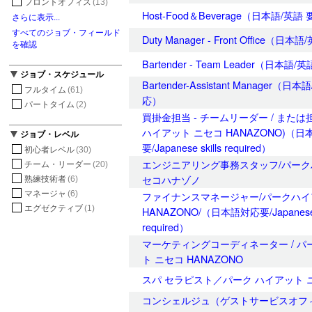
フロントオフィス
(13)
Host-Food＆Beverage（日本語/英語
さらに表示...
すべてのジョブ・フィールド
Duty Manager - Front Office（日
を確認
Bartender - Team Leader（日本語
ジョブ・スケジュール
Bartender-Assistant Manager（日
フルタイム
(61)
応）
パートタイム
(2)
買掛金担当 - チームリーダー / または
ハイアット ニセコ HANAZONO)（日
ジョブ・レベル
要/Japanese skills required）
初心者レベル
(30)
エンジニアリング事務スタッフ/パー
チーム・リーダー
(20)
セコハナゾノ
熟練技術者
(6)
マネージャ
(6)
ファイナンスマネージャー/パークハ
エグゼクティブ
(1)
HANAZONO/（日本語対応要/Japanese s
required）
マーケティングコーディネーター / パ
ト ニセコ HANAZONO
スパ セラピスト／パーク ハイアット 
コンシェルジュ（ゲストサービスオフィ